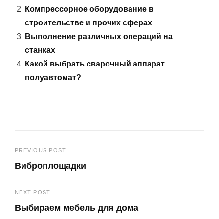
Компрессорное оборудование в
строительстве и прочих сферах
Выполнение различных операций на
станках
Какой выбрать сварочный аппарат
полуавтомат?
Навигация
PREVIOUS POST
Виброплощадки
по
Previous
записям
NEXT POST
Post
Выбираем мебель для дома