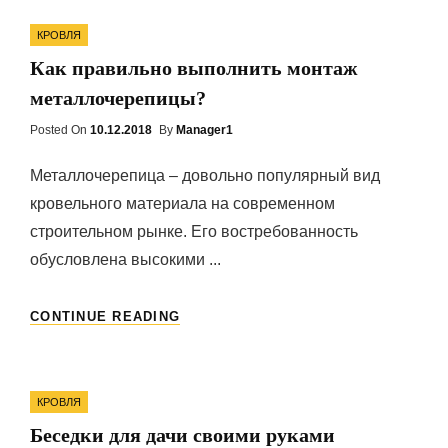
Categories
КРОВЛЯ
Как правильно выполнить монтаж
металлочерепицы?
Posted On
Posted
10.12.2018
By
Manager1
On
Металлочерепица – довольно популярный вид
кровельного материала на современном
строительном рынке. Его востребованность
обусловлена высокими ...
КАК
CONTINUE READING
ПРАВИЛЬНО
ВЫПОЛНИТЬ
МОНТАЖ
Categories
МЕТАЛЛОЧЕРЕПИЦЫ?
КРОВЛЯ
Беседки для дачи своими руками