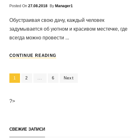
Posted On
Posted
27.08.2018
By
Manager1
On
Обустраивая свою дачу, каждый человек
задумывается об уютном и красивом местечке, где
всегда можно провести ...
БЕСЕДКИ
CONTINUE READING
ДЛЯ
ДАЧИ
СВОИМИ
Навигация
Page
1
Page
2
...
Page
6
Next
РУКАМИ
по
записям
?>
СВЕЖИЕ ЗАПИСИ