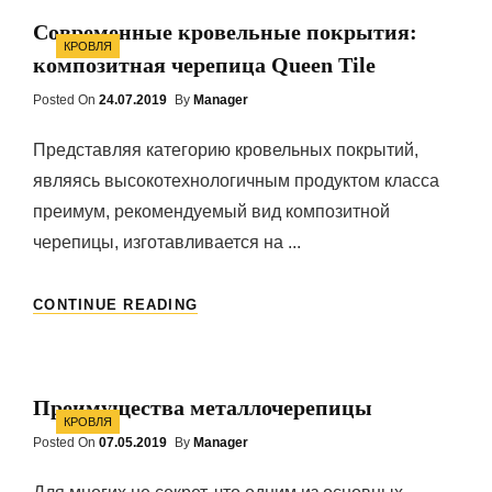
ДЛЯ
Современные кровельные покрытия:
КРОВЛИ
Categories
КРОВЛЯ
(МБК)
композитная черепица Queen Tile
Posted On
Posted
24.07.2019
By
Manager
On
Представляя категорию кровельных покрытий,
являясь высокотехнологичным продуктом класса
преимум, рекомендуемый вид композитной
черепицы, изготавливается на ...
СОВРЕМЕННЫЕ
CONTINUE READING
КРОВЕЛЬНЫЕ
ПОКРЫТИЯ:
КОМПОЗИТНАЯ
ЧЕРЕПИЦА
Преимущества металлочерепицы
QUEEN
Categories
КРОВЛЯ
TILE
Posted On
Posted
07.05.2019
By
Manager
On