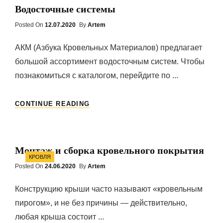
Водосточные системы
Posted On
Posted
12.07.2020
By
Artem
On
АКМ (Азбука Кровельных Материалов) предлагает
большой ассортимент водосточным систем. Чтобы
познакомиться с каталогом, перейдите по ...
ВОДОСТОЧНЫЕ
CONTINUE READING
СИСТЕМЫ
Монтаж и сборка кровельного покрытия
Categories
КРОВЛЯ
Posted On
Posted
24.06.2020
By
Artem
On
Конструкцию крыши часто называют «кровельным
пирогом», и не без причины — действительно,
любая крыша состоит ...