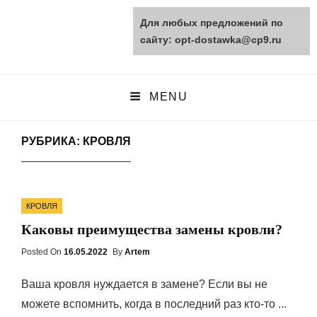
Для любых предложений по
opt-dostawka.ru
сайту: opt-dostawka@cp9.ru
ПРИРОДНЫЕ СТРОЙМАТЕРИАЛЫ
MENU
РУБРИКА: КРОВЛЯ
Categories
КРОВЛЯ
Каковы преимущества замены кровли?
Posted On
Posted
16.05.2022
By
Artem
On
Ваша кровля нуждается в замене? Если вы не
можете вспомнить, когда в последний раз кто-то ...