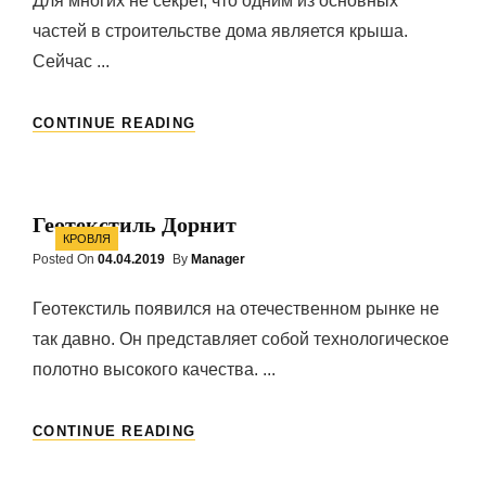
Для многих не секрет, что одним из основных
частей в строительстве дома является крыша.
Сейчас ...
ПРЕИМУЩЕСТВА
CONTINUE READING
МЕТАЛЛОЧЕРЕПИЦЫ
Геотекстиль Дорнит
Categories
КРОВЛЯ
Posted On
Posted
04.04.2019
By
Manager
On
Геотекстиль появился на отечественном рынке не
так давно. Он представляет собой технологическое
полотно высокого качества. ...
ГЕОТЕКСТИЛЬ
CONTINUE READING
ДОРНИТ