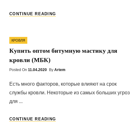
МОНТАЖ
CONTINUE READING
И
СБОРКА
КРОВЕЛЬНОГО
Categories
ПОКРЫТИЯ
КРОВЛЯ
Купить оптом битумную мастику для
кровли (МБК)
Posted On
Posted
11.04.2020
By
Artem
On
Есть много факторов, которые влияют на срок
службы кровли. Некоторые из самых больших угроз
для ...
КУПИТЬ
CONTINUE READING
ОПТОМ
БИТУМНУЮ
МАСТИКУ