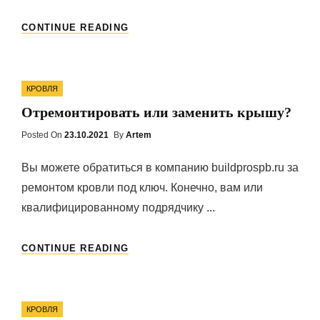
КАКОВЫ
CONTINUE READING
ПРЕИМУЩЕСТВА
ЗАМЕНЫ
КРОВЛИ?
Categories
КРОВЛЯ
Отремонтировать или заменить крышу?
Posted On
Posted
23.10.2021
By
Artem
On
Вы можете обратиться в компанию buildprospb.ru за
ремонтом кровли под ключ. Конечно, вам или
квалифицированному подрядчику ...
ОТРЕМОНТИРОВАТЬ
CONTINUE READING
ИЛИ
ЗАМЕНИТЬ
КРЫШУ?
Categories
КРОВЛЯ