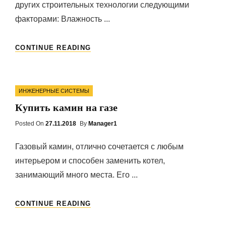
других строительных технологии следующими
факторами: Влажность ...
ТЕХНОЛОГИЯ
CONTINUE READING
СТРОИТЕЛЬСТВА
ДОМА
ИЗ
Categories
БРУСА
ИНЖЕНЕРНЫЕ СИСТЕМЫ
Купить камин на газе
Posted On
Posted
27.11.2018
By
Manager1
On
Газовый камин, отлично сочетается с любым
интерьером и способен заменить котел,
занимающий много места. Его ...
КУПИТЬ
CONTINUE READING
КАМИН
НА