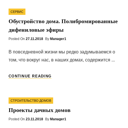
ГАЗЕ
Categories
СЕРВИС
Обустройство дома. Полибромированные
дифениловые эфиры
Posted On
Posted
27.11.2018
By
Manager1
On
В повседневной жизни мы редко задумываемся о
том, что вокруг нас, в наших домах, содержится ...
ОБУСТРОЙСТВО
CONTINUE READING
ДОМА.
ПОЛИБРОМИРОВАННЫЕ
ДИФЕНИЛОВЫЕ
Categories
ЭФИРЫ
СТРОИТЕЛЬСТВО ДОМОВ
Проекты дачных домов
Posted On
Posted
23.11.2018
By
Manager1
On