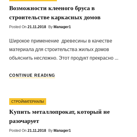
Возможности клееного бруса в
строительстве каркасных домов
Posted On
Posted
21.11.2018
By
Manager1
On
Широкое применение древесины в качестве
материала для строительства жилых домов
объяснить несложно. Этот продукт прекрасно ...
ВОЗМОЖНОСТИ
CONTINUE READING
КЛЕЕНОГО
БРУСА
В
Categories
СТРОИТЕЛЬСТВЕ
СТРОЙМАТЕРИАЛЫ
КАРКАСНЫХ
Купить металлопрокат, который не
ДОМОВ
разочарует
Posted On
Posted
21.11.2018
By
Manager1
On