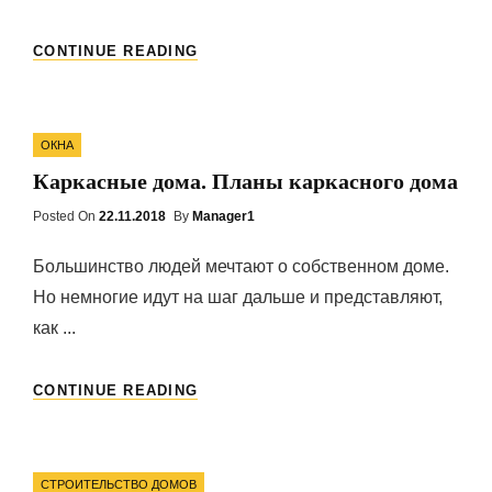
ЗАЩИТА
CONTINUE READING
СОБСТВЕННОГО
БИЗНЕСА:
ВЗЛОМОСТОЙКИЙ
Categories
СЕЙФ
ОКНА
И
Каркасные дома. Планы каркасного дома
ЗАЩИТНЫЕ
РОЛЕТЫ
Posted On
Posted
22.11.2018
By
Manager1
On
Большинство людей мечтают о собственном доме.
Но немногие идут на шаг дальше и представляют,
как ...
КАРКАСНЫЕ
CONTINUE READING
ДОМА.
ПЛАНЫ
КАРКАСНОГО
Categories
ДОМА
СТРОИТЕЛЬСТВО ДОМОВ