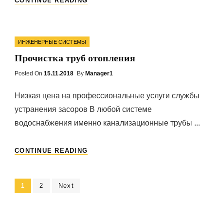
CONTINUE READING
ОБОРУДОВАНИЕ
ЧАЩЕ
ВСЕГО
Categories
ИСПОЛЬЗУЕТСЯ
ИНЖЕНЕРНЫЕ СИСТЕМЫ
НА
Прочистка труб отопления
ЗАВОДАХ
Posted On
Posted
15.11.2018
By
Manager1
On
Низкая цена на профессиональные услуги службы
устранения засоров В любой системе
водоснабжения именно канализационные трубы ...
ПРОЧИСТКА
CONTINUE READING
ТРУБ
ОТОПЛЕНИЯ
Навигация
Page
1
Page
2
Next
по