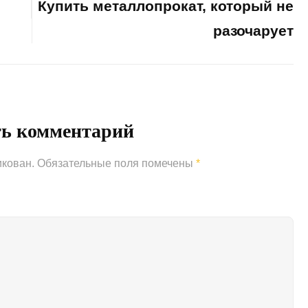
Купить металлопрокат, который не
разочарует
Next
Post
ть комментарий
икован.
Обязательные поля помечены
*