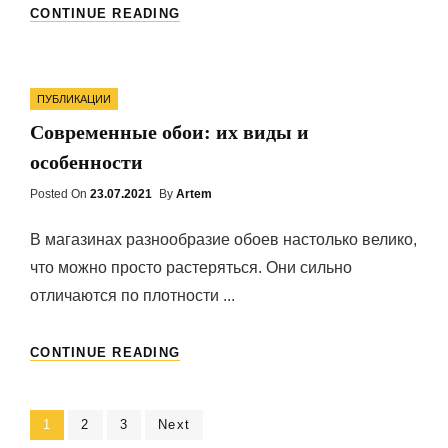
ВОЕННЫЙ
CONTINUE READING
ПЕРЕЕЗД
Categories
ПУБЛИКАЦИИ
Современные обои: их виды и
особенности
Posted On
Posted
23.07.2021
By
Artem
On
В магазинах разнообразие обоев настолько велико,
что можно просто растеряться. Они сильно
отличаются по плотности ...
СОВРЕМЕННЫЕ
CONTINUE READING
ОБОИ:
ИХ
ВИДЫ
Навигация
Page
1
Page
2
Page
3
Next
И
ОСОБЕННОСТИ