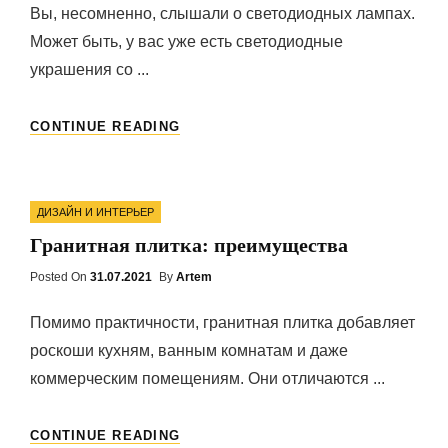
Вы, несомненно, слышали о светодиодных лампах.
Может быть, у вас уже есть светодиодные
украшения со ...
ПРЕИМУЩЕСТВА
CONTINUE READING
ИСПОЛЬЗОВАНИЯ
СВЕТОДИОДНОГО
ОСВЕЩЕНИЯ
Categories
ДЛЯ
ДИЗАЙН И ИНТЕРЬЕР
ДОМА
Гранитная плитка: преимущества
И
БИЗНЕСА
Posted On
Posted
31.07.2021
By
Artem
On
Помимо практичности, гранитная плитка добавляет
роскоши кухням, ванным комнатам и даже
коммерческим помещениям. Они отличаются ...
ГРАНИТНАЯ
CONTINUE READING