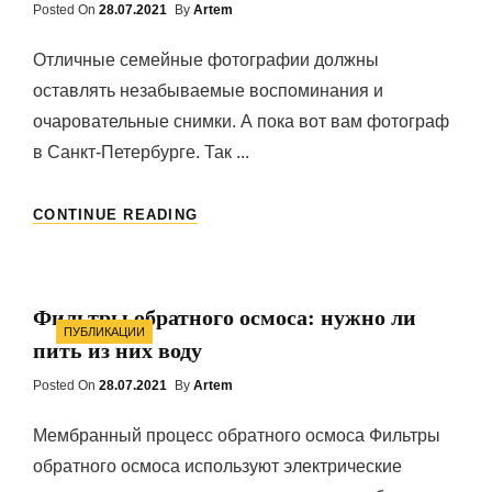
ФЛАКОНЕ
Posted On
Posted
28.07.2021
By
Artem
On
Отличные семейные фотографии должны
оставлять незабываемые воспоминания и
очаровательные снимки. А пока вот вам фотограф
в Санкт-Петербурге. Так ...
ОТЛИЧНЫЕ
CONTINUE READING
СЕМЕЙНЫЕ
ФОТОГРАФИИ:
СОВЕТЫ
И
Фильтры обратного осмоса: нужно ли
ХИТРОСТИ
Categories
ПУБЛИКАЦИИ
ДЛЯ
пить из них воду
ВАШИХ
СНИМКОВ
Posted On
Posted
28.07.2021
By
Artem
On
Мембранный процесс обратного осмоса Фильтры
обратного осмоса используют электрические