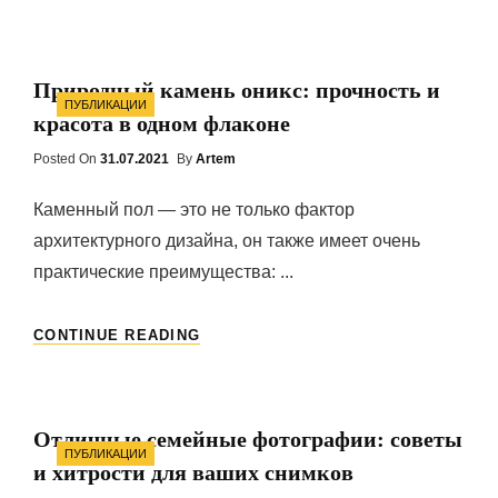
ПЛИТКА:
ПРЕИМУЩЕСТВА
Природный камень оникс: прочность и
Categories
ПУБЛИКАЦИИ
красота в одном флаконе
Posted On
Posted
31.07.2021
By
Artem
On
Каменный пол — это не только фактор
архитектурного дизайна, он также имеет очень
практические преимущества: ...
ПРИРОДНЫЙ
CONTINUE READING
КАМЕНЬ
ОНИКС:
ПРОЧНОСТЬ
И
Отличные семейные фотографии: советы
КРАСОТА
Categories
ПУБЛИКАЦИИ
В
и хитрости для ваших снимков
ОДНОМ