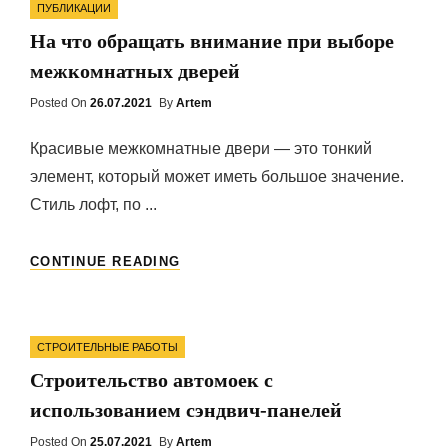
ПУБЛИКАЦИИ
На что обращать внимание при выборе
межкомнатных дверей
Posted On
Posted
26.07.2021
By
Artem
On
Красивые межкомнатные двери — это тонкий
элемент, который может иметь большое значение.
Стиль лофт, по ...
НА
CONTINUE READING
ЧТО
ОБРАЩАТЬ
ВНИМАНИЕ
Categories
ПРИ
СТРОИТЕЛЬНЫЕ РАБОТЫ
ВЫБОРЕ
Строительство автомоек с
МЕЖКОМНАТНЫХ
ДВЕРЕЙ
использованием сэндвич-панелей
Posted On
Posted
25.07.2021
By
Artem