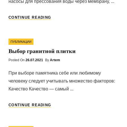
насосы для прессования воды через мембрану, ...
ФИЛЬТРЫ
CONTINUE READING
ОБРАТНОГО
ОСМОСА:
НУЖНО
Categories
ЛИ
ПУБЛИКАЦИИ
ПИТЬ
Выбор гранитной плитки
ИЗ
НИХ
Posted On
Posted
26.07.2021
By
Artem
ВОДУ
On
При выборе памятника себе или любимому
человеку следует учитывать множество факторов:
Качество Качество — самый ...
ВЫБОР
CONTINUE READING
ГРАНИТНОЙ
ПЛИТКИ
Categories