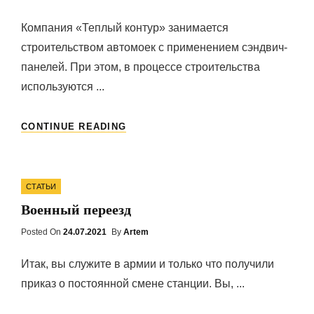
On
Компания «Теплый контур» занимается
строительством автомоек с применением сэндвич-
панелей. При этом, в процессе строительства
используются ...
СТРОИТЕЛЬСТВО
CONTINUE READING
АВТОМОЕК
С
ИСПОЛЬЗОВАНИЕМ
Categories
СЭНДВИЧ-
СТАТЬИ
ПАНЕЛЕЙ
Военный переезд
Posted On
Posted
24.07.2021
By
Artem
On
Итак, вы служите в армии и только что получили
приказ о постоянной смене станции. Вы, ...