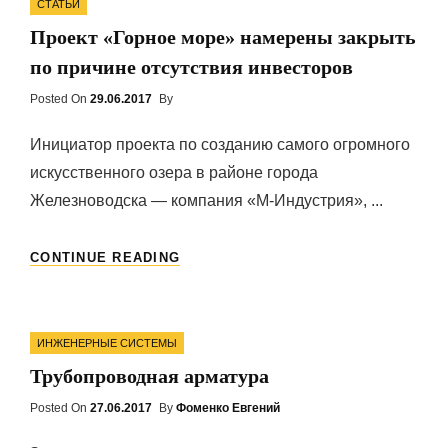
СТАТЬИ
ОБЯЗАННОСТЬ
Проект «Горное море» намерены закрыть
КАЖДОЙ
КОМПАНИИ
по причине отсутствия инвесторов
Posted On
Posted
29.06.2017
By
On
Инициатор проекта по созданию самого огромного
искусственного озера в районе города
Железноводска — компания «М-Индустрия», ...
ПРОЕКТ
CONTINUE READING
«ГОРНОЕ
МОРЕ»
НАМЕРЕНЫ
Categories
ЗАКРЫТЬ
ИНЖЕНЕРНЫЕ СИСТЕМЫ
ПО
Трубопроводная арматура
ПРИЧИНЕ
ОТСУТСТВИЯ
Posted On
Posted
27.06.2017
By
Фоменко Евгений
ИНВЕСТОРОВ
On