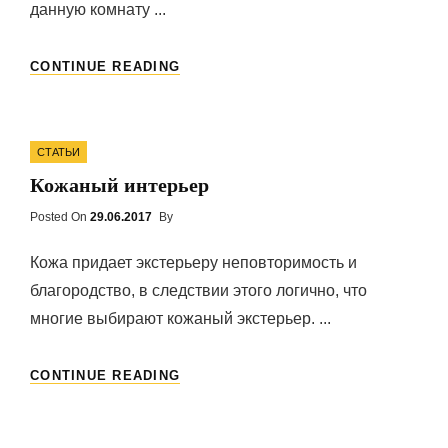
данную комнату ...
ДИЗАЙН
CONTINUE READING
ГОСТИНОЙ
С
КАМИНОМ
Categories
СТАТЬИ
Кожаный интерьер
Posted On
Posted
29.06.2017
By
On
Кожа придает экстерьеру неповторимость и
благородство, в следствии этого логично, что
многие выбирают кожаный экстерьер. ...
КОЖАНЫЙ
CONTINUE READING
ИНТЕРЬЕР