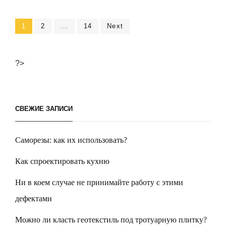
ПЛАНИРОВКЕ
САДОВОГО
Навигация
Page
1
Page
2
...
Page
14
Next
УЧАСТКА
по
записям
?>
СВЕЖИЕ ЗАПИСИ
Саморезы: как их использовать?
Как спроектировать кухню
Ни в коем случае не принимайте работу с этими
дефектами
Можно ли класть геотекстиль под тротуарную плитку?