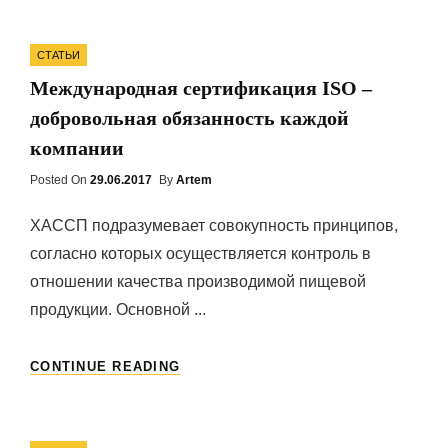
ГОДУ
СБЕРБАНК
Categories
ВОСТОЧНОЙ
СТАТЬИ
СИБИРИ
Международная сертификация ISO –
СМОГ
УВЕЛИЧИТЬ
добровольная обязанность каждой
ЖИЛИЩНОЕ
компании
КРЕДИТОВАНИЕ
В
Posted On
Posted
29.06.2017
By
Artem
1,7
On
РАЗА
ХАССП подразумевает совокупность принципов,
согласно которых осуществляется контроль в
отношении качества производимой пищевой
продукции. Основной ...
МЕЖДУНАРОДНАЯ
CONTINUE READING
СЕРТИФИКАЦИЯ
ISO
–
Categories
ДОБРОВОЛЬНАЯ