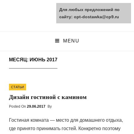
Для любых предложений по
opt-dostawka.ru
сайту: opt-dostawka@cp9.ru
ПРИРОДНЫЕ СТРОЙМАТЕРИАЛЫ
MENU
МЕСЯЦ: ИЮНЬ 2017
Categories
СТАТЬИ
Дизайн гостиной с камином
Posted On
Posted
29.06.2017
By
On
Гостиная комната — место для домашнего отдыха,
где принято принимать гостей. Конкретно поэтому