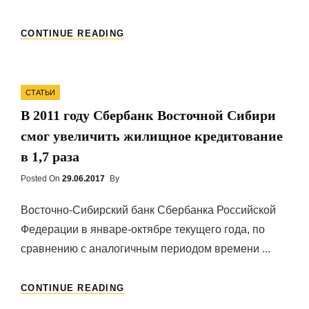
ЭКСПЕРТЫ:
CONTINUE READING
ВОЗМОЖНОЕ
ОСЛАБЛЕНИЕ
КУРСА
Categories
РУБЛЯ
СТАТЬИ
НЕ
В 2011 году Сбербанк Восточной Сибири
ДОЛЖНО
СКАЗАТЬСЯ
смог увеличить жилищное кредитование
НА
в 1,7 раза
РЫНКЕ
ИПОТЕКИ
Posted On
Posted
29.06.2017
By
РОССИИ
On
Восточно-Сибирский банк Сбербанка Российской
Федерации в январе-октябре текущего года, по
сравнению с аналогичным периодом времени ...
В
CONTINUE READING
2011