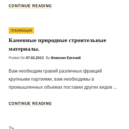
МРАМОРНАЯ
CONTINUE READING
КРОШКА
—
ЧТО
Categories
ЭТО
ПУБЛИКАЦИИ
ТАКОЕ?
Каменные природные строительные
материалы.
Posted On
Posted
07.02.2013
By
Фоменко Евгений
On
Вам необходим гравий различных фракций
крупными партиями, вам необходимы в
промышленных объемах поставки других видов ...
КАМЕННЫЕ
CONTINUE READING
ПРИРОДНЫЕ
СТРОИТЕЛЬНЫЕ
МАТЕРИАЛЫ.
?>