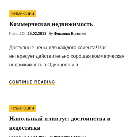
СТЕН
Categories
ОФИСА
ПУБЛИКАЦИИ
ОТДАТЬ
Коммерческая недвижимость
ПРЕДПОЧТЕНИЕ?
Posted On
Posted
25.02.2013
By
Фоменко Евгений
On
Доступные цены для каждого клиента! Вас
интересует действительно хорошая коммерческая
недвижимость в Одинцово и в ...
КОММЕРЧЕСКАЯ
CONTINUE READING
НЕДВИЖИМОСТЬ
Categories
ПУБЛИКАЦИИ
Напольный плинтус: достоинства и
недостатки