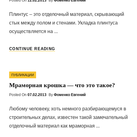
Posted On
Posted
12.02.2013
By
Фоменко Евгений
On
Плинтус – это отделочный материал, скрывающий
стык между полом и стенами. Укладка плинтуса
осуществляется на ...
НАПОЛЬНЫЙ
CONTINUE READING
ПЛИНТУС:
ДОСТОИНСТВА
И
Categories
НЕДОСТАТКИ
ПУБЛИКАЦИИ
Мраморная крошка — что это такое?
Posted On
Posted
07.02.2013
By
Фоменко Евгений
On
Любому человеку, хоть немного разбирающемуся в
строительных делах, известен такой замечательный
отделочный материал как мраморная ...