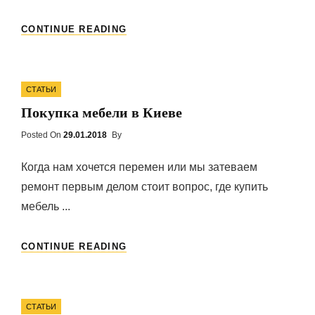
ДРОВЯНОЙ
CONTINUE READING
КАМИН
В
ДЕРЕВЯННОМ
Categories
ДОМЕ
СТАТЬИ
Покупка мебели в Киеве
Posted On
Posted
29.01.2018
By
On
Когда нам хочется перемен или мы затеваем
ремонт первым делом стоит вопрос, где купить
мебель ...
ПОКУПКА
CONTINUE READING
МЕБЕЛИ
В
КИЕВЕ
Categories
СТАТЬИ