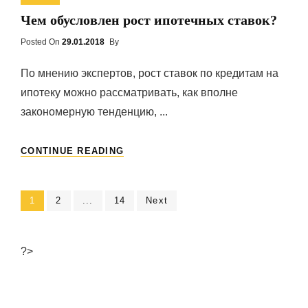
В
Чем обусловлен рост ипотечных ставок?
2015
ГОДУ
Posted On
Posted
29.01.2018
By
On
По мнению экспертов, рост ставок по кредитам на
ипотеку можно рассматривать, как вполне
закономерную тенденцию, ...
ЧЕМ
CONTINUE READING
ОБУСЛОВЛЕН
РОСТ
ИПОТЕЧНЫХ
Навигация
Page
1
Page
2
...
Page
14
Next
СТАВОК?
по
записям
?>