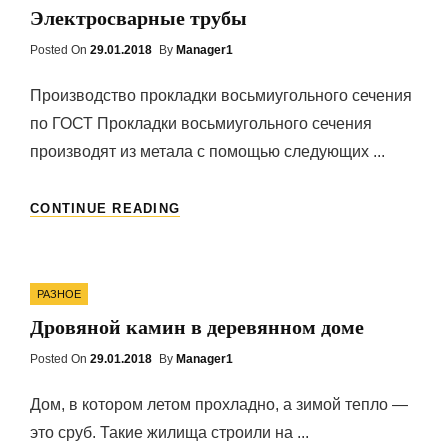
Электросварные трубы
Posted On
Posted
29.01.2018
By
Manager1
On
Производство прокладки восьмиугольного сечения
по ГОСТ Прокладки восьмиугольного сечения
производят из метала с помощью следующих ...
ЭЛЕКТРОСВАРНЫЕ
CONTINUE READING
ТРУБЫ
Categories
РАЗНОЕ
Дровяной камин в деревянном доме
Posted On
Posted
29.01.2018
By
Manager1
On
Дом, в котором летом прохладно, а зимой тепло —
это сруб. Такие жилища строили на ...