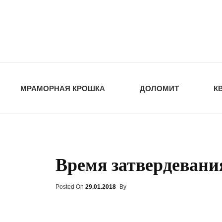
opt-dos
ПРИРОДНЫЕ СТ
МРАМОРНАЯ КРОШКА
ДОЛОМИТ
К
Время затвердевани
Posted On
Posted
29.01.2018
By
On