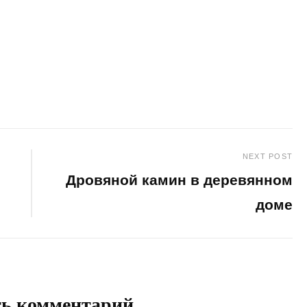
NEXT POST
Дровяной камин в деревянном
доме
Next
Post
ть комментарий