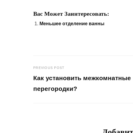
Вас Может Заинтересовать:
Меньшее отделение ванны
PREVIOUS POST
Навигация
Как установить межкомнатные
по
перегородки?
Previous
записям
Post
Добави