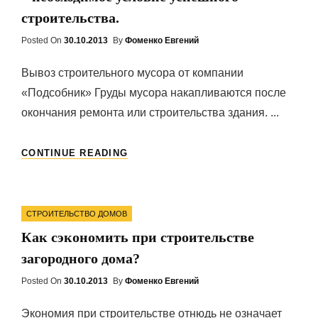
строительства.
Posted On
Posted
30.10.2013
By
Фоменко Евгений
On
Вывоз строительного мусора от компании
«Подсобник» Груды мусора накапливаются после
окончания ремонта или строительства здания. ...
ВЫВОЗ
CONTINUE READING
СТРОИТЕЛЬНОГО
МУСОРА
БЕЗ
Categories
ЗАДЕРЖЕК
СТРОИТЕЛЬСТВО ДОМОВ
–
Как сэкономить при строительстве
НЕОБХОДИМОЕ
УСЛОВИЕ
загородного дома?
УСПЕШНОГО
СТРОИТЕЛЬСТВА.
Posted On
Posted
30.10.2013
By
Фоменко Евгений
On
Экономия при строительстве отнюдь не означает