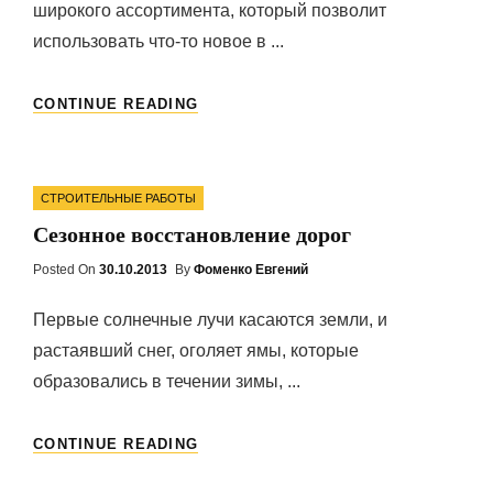
широкого ассортимента, который позволит
использовать что-то новое в ...
УДИВИТЕЛЬНЫЕ
CONTINUE READING
ОТДЕЛОЧНЫЕ
МАТЕРИАЛЫ
Categories
СТРОИТЕЛЬНЫЕ РАБОТЫ
Сезонное восстановление дорог
Posted On
Posted
30.10.2013
By
Фоменко Евгений
On
Первые солнечные лучи касаются земли, и
растаявший снег, оголяет ямы, которые
образовались в течении зимы, ...
СЕЗОННОЕ
CONTINUE READING
ВОССТАНОВЛЕНИЕ
ДОРОГ