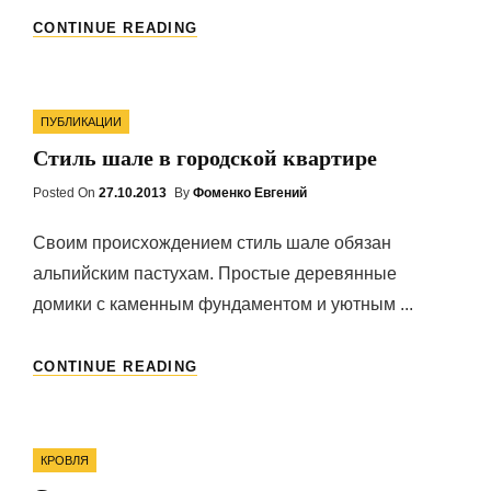
БРЕНДИРОВАНИЕ
CONTINUE READING
КОРПОРАТИВНОГО
ТРАНСПОРТА
Categories
ПУБЛИКАЦИИ
Стиль шале в городской квартире
Posted On
Posted
27.10.2013
By
Фоменко Евгений
On
Своим происхождением стиль шале обязан
альпийским пастухам. Простые деревянные
домики с каменным фундаментом и уютным ...
СТИЛЬ
CONTINUE READING
ШАЛЕ
В
ГОРОДСКОЙ
Categories
КВАРТИРЕ
КРОВЛЯ