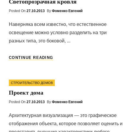
Светопрозрачная кровля
Posted On
Posted
27.10.2013
By
Фоменко Евгений
On
Наверняка всем известно, что естественное
освещение можно условно разделить на три
разных типа, это боковой, ...
СВЕТОПРОЗРАЧНАЯ
CONTINUE READING
КРОВЛЯ
Categories
СТРОИТЕЛЬСТВО ДОМОВ
Проект дома
Posted On
Posted
27.10.2013
By
Фоменко Евгений
On
Архитектурная визуализация — это графическое
отображения объекта, которое позволяет оценить и
представить внешние характеристики любого