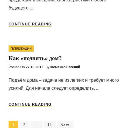
будущего ...
ПРОЕКТ
CONTINUE READING
ДОМА
Categories
ПУБЛИКАЦИИ
Как «поднять» дом?
Posted On
Posted
27.10.2013
By
Фоменко Евгений
On
Подъём дома – задача не из легких и требует много
усилий. Для начала следует определить, ...
КАК
CONTINUE READING
«ПОДНЯТЬ»
ДОМ?
Навигация
Page
1
Page
2
...
Page
11
Next