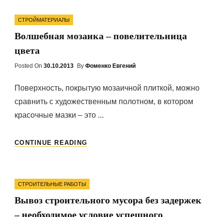
Categories
СТРОЙМАТЕРИАЛЫ
Волшебная мозаика – повелительница
цвета
Posted On
Posted
30.10.2013
By
Фоменко Евгений
On
Поверхность, покрытую мозаичной плиткой, можно
сравнить с художественным полотном, в котором
красочные мазки – это ...
ВОЛШЕБНАЯ
CONTINUE READING
МОЗАИКА
–
ПОВЕЛИТЕЛЬНИЦА
Categories
ЦВЕТА
СТРОИТЕЛЬНЫЕ РАБОТЫ
Вывоз строительного мусора без задержек
– необходимое условие успешного