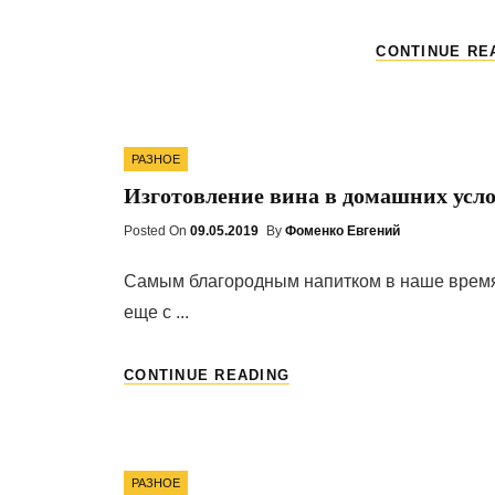
CONTINUE RE
Categories
РАЗНОЕ
Изготовление вина в домашних усл
Posted On
Posted
09.05.2019
By
Фоменко Евгений
On
Самым благородным напитком в наше время 
еще с ...
ИЗГОТОВЛЕНИЕ
CONTINUE READING
ВИНА
В
ДОМАШНИХ
УСЛОВИЯХ
Categories
РАЗНОЕ