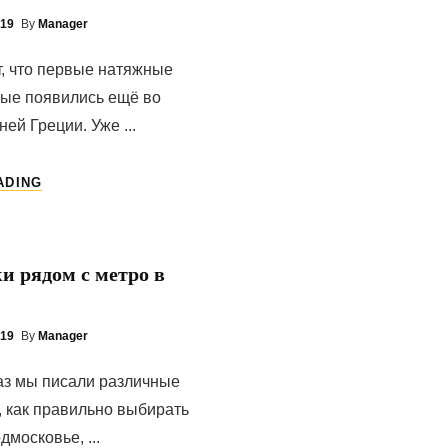
019
By
Manager
т, что первые натяжные
вые появились ещё во
ей Греции. Уже ...
НАТЯЖНЫЕ
ADING
ПОТОЛКИ
—
САМЫЕ
НИЗКИЕ
и рядом с метро в
ЦЕНЫ
В
МОСКВЕ!
019
By
Manager
аз мы писали различные
, как правильно выбирать
дмосковье, ...