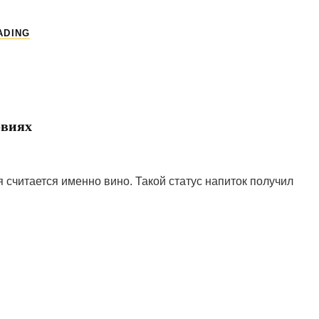
НОВОСТРОЙКИ
ADING
РЯДОМ
С
МЕТРО
В
МОСКВЕ
овиях
считается именно вино. Такой статус напиток получил