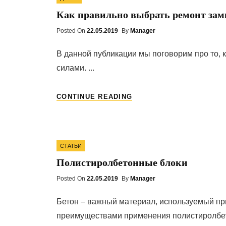
Как правильно выбрать ремонт зам
Posted On
Posted
22.05.2019
By
Manager
On
В данной публикации мы поговорим про то, 
силами. ...
КАК
CONTINUE READING
ПРАВИЛЬНО
ВЫБРАТЬ
РЕМОНТ
ЗАМКОВ
Categories
СТАТЬИ
Полистиролбетонные блоки
Posted On
Posted
22.05.2019
By
Manager
On
Бетон – важный материал, используемый пр
преимуществами применения полистиролбето