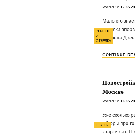
Posted On
Posted
17.05.2
On
Мало кто знае
Categories
потолки впер
РЕМОНТ
И
времена Древн
ОТДЕЛКА
CONTINUE RE
Новостройк
Москве
Posted On
Posted
16.05.2
On
Уже сколько р
Categories
обзоры про то
СТАТЬИ
квартиры в По