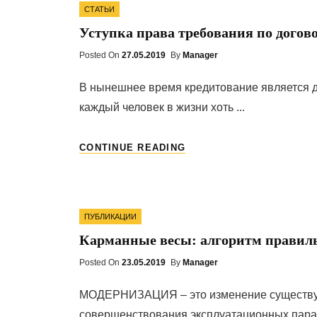
Categories
СТАТЬИ
Уступка права требования по догов
Posted On
Posted
27.05.2019
By
Manager
On
В нынешнее время кредитование является 
каждый человек в жизни хоть ...
УСТУПКА
CONTINUE READING
ПРАВА
ТРЕБОВАНИЯ
ПО
ДОГОВОРУ
Categories
ЦЕССИИ
ПУБЛИКАЦИИ
–
Карманные весы: алгоритм правил
ЧТО
ЭТО
Posted On
Posted
23.05.2019
By
Manager
ПРОСТЫМИ
On
СЛОВАМИ?
МОДЕРНИЗАЦИЯ – это изменение существую
совершенствования эксплуатационных параме