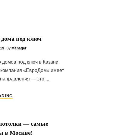
Е
 дома под ключ
019
By
Manager
 домов под ключ в Казани
 компания «ЕвроДом» имеет
направления — это ...
ЗАГОРОДНЫЕ
ADING
ДОМА
ПОД
КЛЮЧ
потолки — самые
ы в Москве!