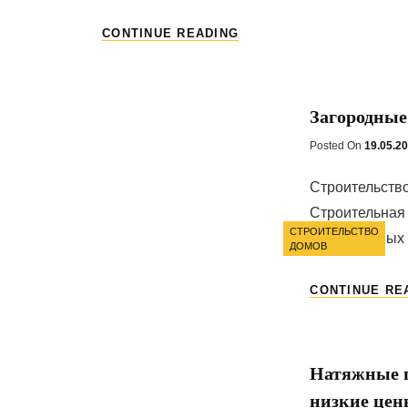
ПОЛИСТИРОЛБЕТОННЫ
CONTINUE READING
БЛОКИ
Загородные
Posted On
Posted
19.05.2
On
Строительство
Строительная
Categories
СТРОИТЕЛЬСТВО
два основных 
ДОМОВ
CONTINUE RE
Натяжные 
низкие цен