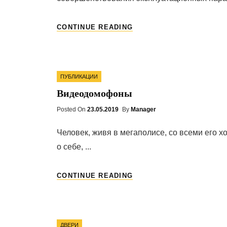
КАРМАННЫЕ
CONTINUE READING
ВЕСЫ:
АЛГОРИТМ
ПРАВИЛЬНОГО
ВЫБОРА
Categories
ПУБЛИКАЦИИ
Видеодомофоны
Posted On
Posted
23.05.2019
By
Manager
On
Человек, живя в мегаполисе, со всеми его 
о себе, ...
ВИДЕОДОМОФОНЫ
CONTINUE READING
Categories
ДВЕРИ