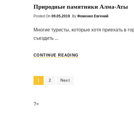
Природные памятники Алма-Аты
Posted On
Posted
09.05.2019
By
Фоменко Евгений
On
Многие туристы, которые хотя приехать в го
съездить ...
ПРИРОДНЫЕ
CONTINUE READING
ПАМЯТНИКИ
АЛМА-
АТЫ
Page
1
Page
2
Next
Навигация
по
?>
записям