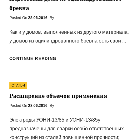
бревна
Posted On
Posted
28.06.2016
By
On
Как и у домов, выполненных из другого материала,
у домов из оцилиндрованного бревна есть свои ...
НЕДОСТАТКИ
CONTINUE READING
ДОМА
ИЗ
ОЦИЛИНДРОВАННОГО
Categories
БРЕВНА
СТАТЬИ
Расширение объемов применения
Posted On
Posted
28.06.2016
By
On
Электроды УОНИ-13/85 и УОНИ-13/85у
предназначены для сварки особо ответственных
конструкций из сталей повышенной прочности;