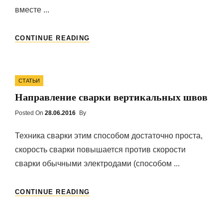
вместе ...
РАСШИРЕНИЕ
CONTINUE READING
ОБЪЕМОВ
ПРИМЕНЕНИЯ
Categories
СТАТЬИ
Направление сварки вертикальных швов
Posted On
Posted
28.06.2016
By
On
Техника сварки этим способом достаточно проста,
скорость сварки повышается против скорости
сварки обычными электродами (способом ...
НАПРАВЛЕНИЕ
CONTINUE READING
СВАРКИ
ВЕРТИКАЛЬНЫХ
ШВОВ