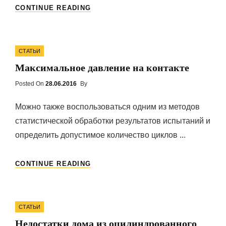
УСТАЛОСТНОЕ
CONTINUE READING
КОНТАКТНОЕ
РАЗРУШЕНИЕ
СТАЛИ
Categories
ПРИ
СТАТЬИ
КАЧЕНИИ
Максимальное давление на контакте
И
КАЧЕНИИ
Posted On
Posted
28.06.2016
By
СО
On
СКОЛЬЖЕНИЕМ
Можно также воспользоваться одним из методов
статистической обработки результатов испытаний и
определить допустимое количество циклов ...
МАКСИМАЛЬНОЕ
CONTINUE READING
ДАВЛЕНИЕ
НА
КОНТАКТЕ
Categories
СТАТЬИ
Недостатки дома из оцилиндрованного