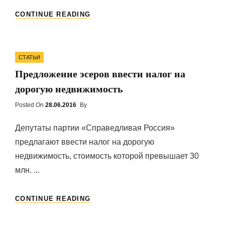
С
CONTINUE READING
ВВЕДЕНИЕ
НАЛОГА
НА
Categories
НЕДВИЖИМОСТЬ
СТАТЬИ
В
Предложение эсеров ввести налог на
УКРАИНЕ
ВОЗНИКЛИ
дорогую недвижимость
ПРОБЛЕМЫ
Posted On
Posted
28.06.2016
By
On
Депутаты партии «Справедливая Россия»
предлагают ввести налог на дорогую
недвижимость, стоимость которой превышает 30
млн. ...
ПРЕДЛОЖЕНИЕ
CONTINUE READING
ЭСЕРОВ
ВВЕСТИ