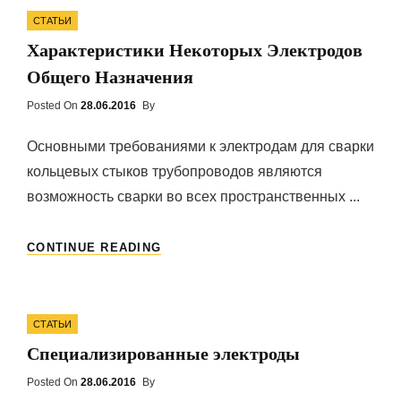
Categories
СТАТЬИ
Характеристики Некоторых Электродов
Общего Назначения
Posted On
Posted
28.06.2016
By
On
Основными требованиями к электродам для сварки
кольцевых стыков трубопроводов являются
возможность сварки во всех пространственных ...
ХАРАКТЕРИСТИКИ
CONTINUE READING
НЕКОТОРЫХ
ЭЛЕКТРОДОВ
ОБЩЕГО
Categories
НАЗНАЧЕНИЯ
СТАТЬИ
Специализированные электроды
Posted On
Posted
28.06.2016
By
On