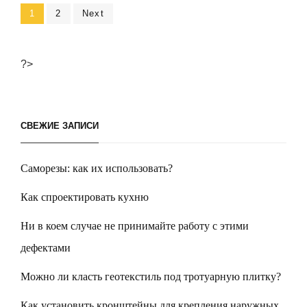
НАЛОГ
Навигация
Page
1
Page
2
Next
НА
ДОРОГУЮ
по
НЕДВИЖИМОСТЬ
записям
?>
СВЕЖИЕ ЗАПИСИ
Саморезы: как их использовать?
Как спроектировать кухню
Ни в коем случае не принимайте работу с этими
дефектами
Можно ли класть геотекстиль под тротуарную плитку?
Как установить кронштейны для крепления наружных