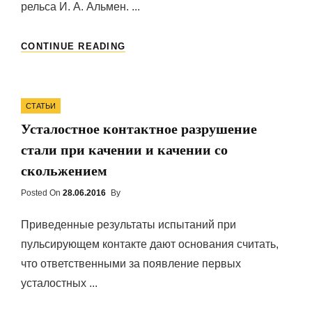
рельса И. А. Альмен. ...
ТОЛЩИНА
CONTINUE READING
НАКЛЕПАННОГО
СЛОЯ
Categories
СТАТЬИ
Усталостное контактное разрушение
стали при качении и качении со
скольжением
Posted On
Posted
28.06.2016
By
On
Приведенные результаты испытаний при
пульсирующем контакте дают основания считать,
что ответственными за появление первых
усталостных ...