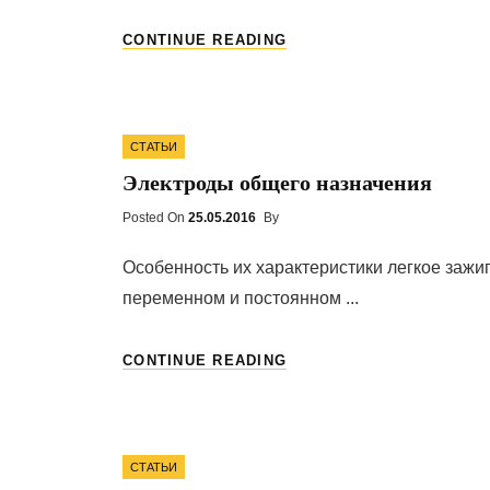
ВЫСОКИЕ
CONTINUE READING
СВАРОЧНО-
ТЕХНОЛОГИЧЕСКИЕ
СВОЙСТВА
Categories
СТАТЬИ
Электроды общего назначения
Posted On
Posted
25.05.2016
By
On
Особенность их характеристики легкое зажиг
переменном и постоянном ...
ЭЛЕКТРОДЫ
CONTINUE READING
ОБЩЕГО
НАЗНАЧЕНИЯ
Categories
СТАТЬИ