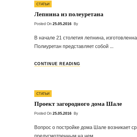
Categories
СТАТЬИ
Лепнина из полеуретана
Posted On
Posted
25.05.2016
By
On
В начале 21 столетия лепнина, изготовленна
Полиуретан представляет собой ...
ЛЕПНИНА
CONTINUE READING
ИЗ
ПОЛЕУРЕТАНА
Categories
СТАТЬИ
Проект загородного дома Шале
Posted On
Posted
25.05.2016
By
On
Вопрос о постройке дома Шале возникает сра
предусмотренным на нем ...