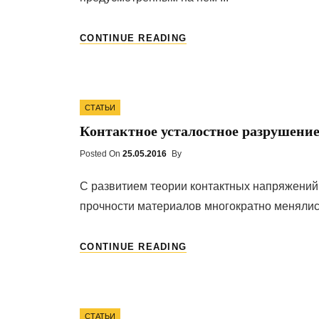
ПРОЕКТ
CONTINUE READING
ЗАГОРОДНОГО
ДОМА
ШАЛЕ
Categories
СТАТЬИ
Контактное усталостное разрушени
Posted On
Posted
25.05.2016
By
On
С развитием теории контактных напряжений
прочности материалов многократно менялись
КОНТАКТНОЕ
CONTINUE READING
УСТАЛОСТНОЕ
РАЗРУШЕНИЕ
Categories
СТАТЬИ