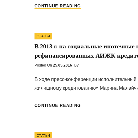
ДЕПУТАТЫ
CONTINUE READING
РАССМОТРЯТ
ПРОЕКТ
ЗАКОНА
О
Categories
ВЫКУПЕ
СТАТЬИ
ИПОТЕЧНОГО
В 2013 г. на социальные ипотечные
ЖИЛЬЯ
рефинансированных АИЖК кредит
Posted On
Posted
25.05.2016
By
On
В ходе пресс-конференции исполнительный 
жилищному кредитованию» Марина Малайчик
В
CONTINUE READING
2013
Г.
НА
СОЦИАЛЬНЫЕ
Categories
ИПОТЕЧНЫЕ
СТАТЬИ