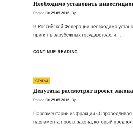
Необходимо установить инвестицио
Posted On
Posted
25.05.2016
By
On
В Российской Федерации необходимо устано
принят в зарубежных государствах, и ...
НЕОБХОДИМО
CONTINUE READING
УСТАНОВИТЬ
ИНВЕСТИЦИОННЫЙ
НАЛОГ
НА
Categories
НЕДВИЖИМОСТЬ
СТАТЬИ
Депутаты рассмотрят проект закон
Posted On
Posted
25.05.2016
By
On
Парламентарии из фракции «Справедливая 
парламента проект закона, который предполаг