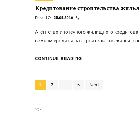
ПРОДУКТЫ
Кредитование строительства жилья
БУДЕТ
ПРИХОДИТЬСЯ
Posted On
Posted
25.05.2016
By
30%
On
РЕФИНАНСИРОВАННЫХ
Агентство ипотечного жилищного кредитова
АИЖК
семьям кредиты на строительство жилья, со
КРЕДИТОВ
КРЕДИТОВАНИЕ
CONTINUE READING
СТРОИТЕЛЬСТВА
ЖИЛЬЯ
ДЛЯ
МНОГОДЕТНЫХ
Page
1
Page
2
...
Page
5
Next
Навигация
СЕМЕЙ
по
?>
записям