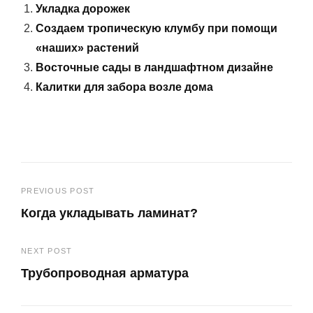
Укладка дорожек
Создаем тропическую клумбу при помощи
«наших» растений
Восточные сады в ландшафтном дизайне
Калитки для забора возле дома
Навигация
PREVIOUS POST
Когда укладывать ламинат?
по
Previous
записям
NEXT POST
Post
Трубопроводная арматура
Next