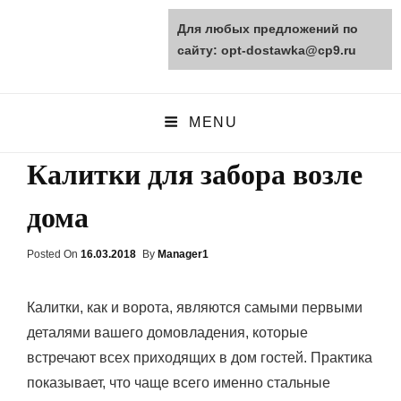
Для любых предложений по
opt-dostawka.ru
сайту: opt-dostawka@cp9.ru
ПРИРОДНЫЕ СТРОЙМАТЕРИАЛЫ
MENU
Калитки для забора возле
дома
Posted On
Posted
16.03.2018
By
Manager1
On
Калитки, как и ворота, являются самыми первыми
деталями вашего домовладения, которые
встречают всех приходящих в дом гостей. Практика
показывает, что чаще всего именно стальные