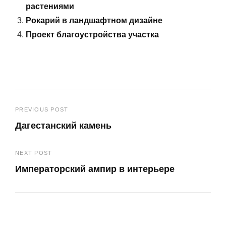
растениями
Рокарий в ландшафтном дизайне
Проект благоустройства участка
Навигация
PREVIOUS POST
Дагестанский камень
по
Previous
записям
NEXT POST
Post
Императорский ампир в интерьере
Next
Post