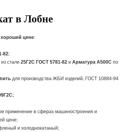
ат в Лобне
 хорошей цене
:
1-82
;
из стали
25Г2С ГОСТ 5781-82
и
Арматура А500С
по
упить
для производства ЖБИ изделий, ГОСТ 10884-94
09Г2С;
ное применение в сферах машиностроения и
ей цене;
ифленый и холоднокатаный;