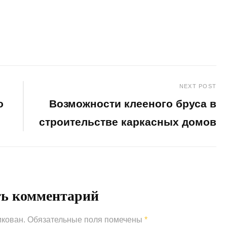
NEXT POST
о
Возможности клееного бруса в
строительстве каркасных домов
Next
Post
ть комментарий
икован.
Обязательные поля помечены
*