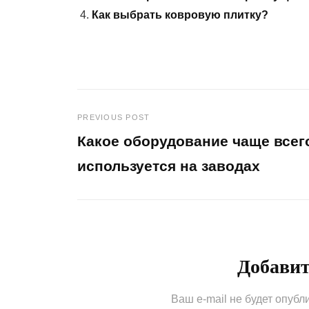
Как выбрать ковровую плитку?
PREVIOUS POST
Навигация
Какое оборудование чаще всег
по
используется на заводах
Previous
записям
Post
Добави
Ваш e-mail не будет опубл