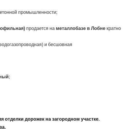
бетонной промышленности;
рофильная)
продается на
металлобазе в Лобне
кратно
 водогазопроводная) и бесшовная
аный
;
я отделки дорожек на загородном участке.
ва.