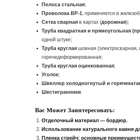
Полоса стальная
;
Проволока ВР-1
, применяется в железо
Сетка сварная
в картах (
дорожная
);
Труба квадратная и прямоугольная (п
одной штуке;
Труба круглая
шовная (электросварная,
горячедеформированная;
Труба круглая оцинкованная
;
Уголок
;
Швеллер холодногнутый и горячекат
Шестигранники
.
Вас Может Заинтересовать:
Отделочный материал — бордюр.
Использование натурального камня дл
Пленка стрейч: основные преимущест