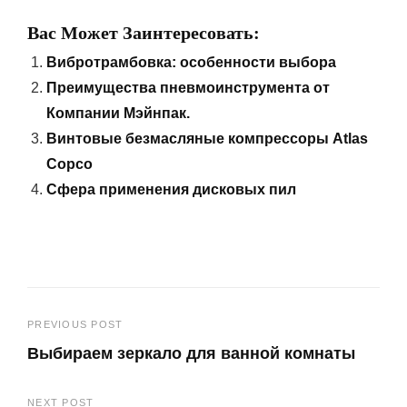
Вас Может Заинтересовать:
Вибротрамбовка: особенности выбора
Преимущества пневмоинструмента от
Компании Мэйнпак.
Винтовые безмасляные компрессоры Atlas
Copco
Сфера применения дисковых пил
Навигация
PREVIOUS POST
Выбираем зеркало для ванной комнаты
по
Previous
записям
NEXT POST
Post