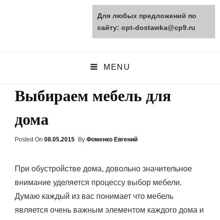
Для любых предложений по
opt-dostawka.ru
сайту: opt-dostawka@cp9.ru
ПРИРОДНЫЕ СТРОЙМАТЕРИАЛЫ
MENU
Выбираем мебель для
дома
Posted On
Posted
08.05.2015
By
Фоменко Евгений
On
При обустройстве дома, довольно значительное
внимание уделяется процессу выбор мебели.
Думаю каждый из вас понимает что мебель
является очень важным элементом каждого дома и