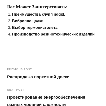
Вас Может Заинтересовать:
Преимущества клупп ridgid.
Виброплощадки
Выбор термопистолета
Производство резинотехнических изделий
Навигация
PREVIOUS POST
Распродажа паркетной доски
по
Previous
записям
NEXT POST
Post
Проектирование энергообеспечения
разных уровней сложности