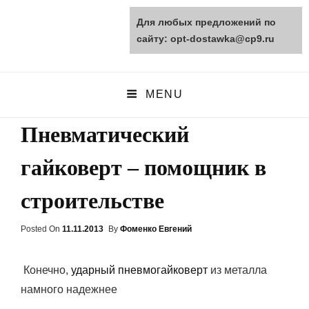
Для любых предложений по
opt-dostawka.ru
сайту: opt-dostawka@cp9.ru
ПРИРОДНЫЕ СТРОЙМАТЕРИАЛЫ
MENU
Пневматический
гайковерт – помощник в
строительстве
Posted On
Posted
11.11.2013
By
Фоменко Евгений
On
Конечно,
ударный пневмогайковерт
из металла
намного надежнее