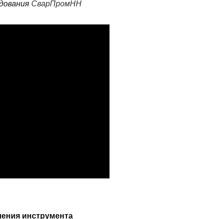
удования
СварПромНН
ления инструмента