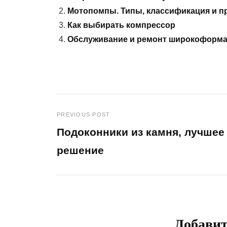
Мотопомпы. Типы, классификация и п
Как выбирать компрессор
Обслуживание и ремонт широкоформат
PREVIOUS POST
Навигация
Подоконники из камня, лучшее
по
решение
Previous
записям
Post
Добави