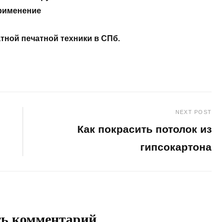
рименение
ной печатной техники в СПб.
NEXT POST
Как покрасить потолок из
гипсокартона
Next
Post
ть комментарий