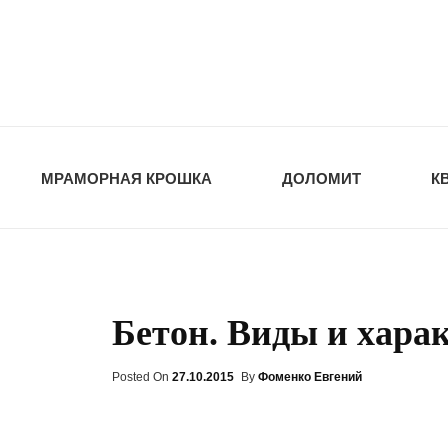
opt-dos
ПРИРОДНЫЕ СТ
МРАМОРНАЯ КРОШКА
ДОЛОМИТ
К
Бетон. Виды и хара
Posted On
Posted
27.10.2015
By
Фоменко Евгений
On