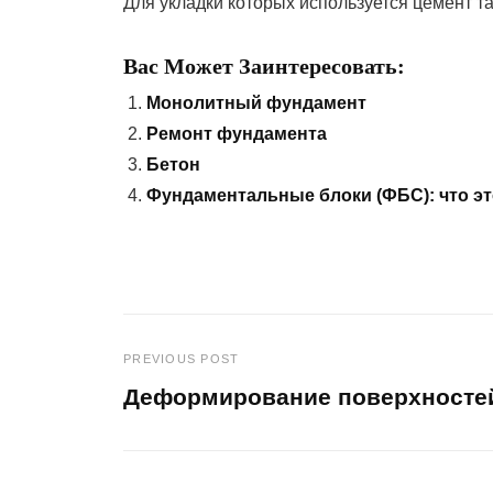
Для укладки которых используется цемент т
Вас Может Заинтересовать:
Монолитный фундамент
Ремонт фундамента
Бетон
Фундаментальные блоки (ФБС): что эт
PREVIOUS POST
Навигация
Деформирование поверхносте
по
Previous
Post