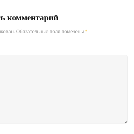
ть комментарий
икован.
Обязательные поля помечены
*