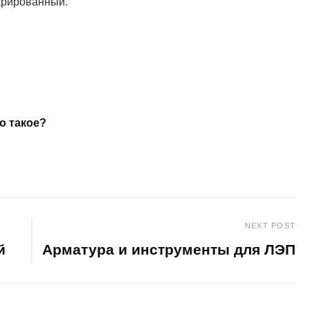
арированный.
о такое?
NEXT POST
й
Арматура и инструменты для ЛЭП
Next
Post