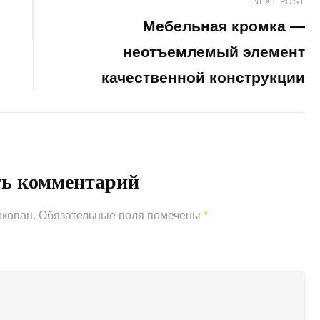
NEXT POST
Мебельная кромка —
неотъемлемый элемент
качественной конструкции
Next
Post
ть комментарий
икован.
Обязательные поля помечены
*