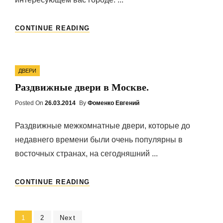
МЕЖКОМНАТНЫЕ
CONTINUE READING
ДВЕРИ.
Categories
ДВЕРИ
Раздвижные двери в Москве.
Posted On
Posted
26.03.2014
By
Фоменко Евгений
On
Раздвижные межкомнатные двери, которые до
недавнего времени были очень популярны в
восточных странах, на сегодняшний ...
РАЗДВИЖНЫЕ
CONTINUE READING
ДВЕРИ
В
МОСКВЕ.
Навигация
Page
1
Page
2
Next