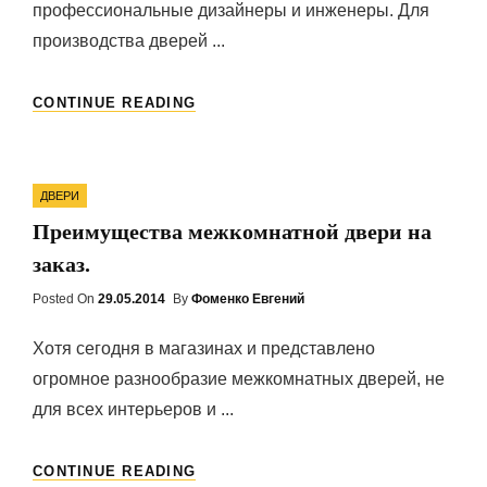
профессиональные дизайнеры и инженеры. Для
производства дверей ...
ПОЧЕМУ
CONTINUE READING
НУЖНО
ВЫБРАТЬ
ДВЕРИ
Categories
ГАРДИАН?
ДВЕРИ
Преимущества межкомнатной двери на
заказ.
Posted On
Posted
29.05.2014
By
Фоменко Евгений
On
Хотя сегодня в магазинах и представлено
огромное разнообразие межкомнатных дверей, не
для всех интерьеров и ...
ПРЕИМУЩЕСТВА
CONTINUE READING