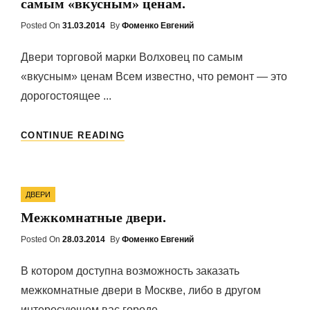
самым «вкусным» ценам.
Posted On
Posted
31.03.2014
By
Фоменко Евгений
On
Двери торговой марки Волховец по самым
«вкусным» ценам Всем известно, что ремонт — это
дорогостоящее ...
ДВЕРИ
CONTINUE READING
ТОРГОВОЙ
МАРКИ
ВОЛХОВЕЦ
Categories
ПО
ДВЕРИ
САМЫМ
Межкомнатные двери.
«ВКУСНЫМ»
ЦЕНАМ.
Posted On
Posted
28.03.2014
By
Фоменко Евгений
On
В котором доступна возможность заказать
межкомнатные двери в Москве, либо в другом
интересующем вас городе. ...