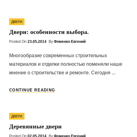
МЕЖКОМНАТНОЙ
ДВЕРИ
НА
Categories
ЗАКАЗ.
ДВЕРИ
Двери: особенности выбора.
Posted On
Posted
23.05.2014
By
Фоменко Евгений
On
Многообразие современных строительных
материалов и отделки полностью поменяли наше
мнение о строительстве и ремонте. Сегодня ...
ДВЕРИ:
CONTINUE READING
ОСОБЕННОСТИ
ВЫБОРА.
Categories
ДВЕРИ
Деревянные двери
Posted On
Posted
02.05.2014
By
Фоменко Евгений