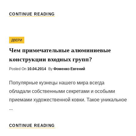
ШУМОИЗОЛЯЦИЯ,
CONTINUE READING
КАК
ВАЖНЫЙ
ПОКАЗАТЕЛЬ
Categories
КАЧЕСТВА
ДВЕРИ
ВХОДНОЙ
Чем примечательные алюминиевые
МЕТАЛЛИЧЕСКОЙ
ДВЕРИ.
конструкции входных групп?
Posted On
Posted
10.04.2014
By
Фоменко Евгений
On
Популярные кузнецы нашего мира всегда
обладали собственными секретами и особыми
приемами художественной ковки. Такое уникальное
...
ЧЕМ
CONTINUE READING
ПРИМЕЧАТЕЛЬНЫЕ