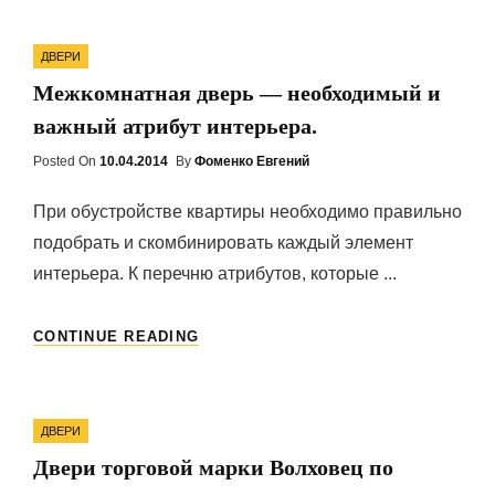
АЛЮМИНИЕВЫЕ
КОНСТРУКЦИИ
Categories
ВХОДНЫХ
ДВЕРИ
ГРУПП?
Межкомнатная дверь — необходимый и
важный атрибут интерьера.
Posted On
Posted
10.04.2014
By
Фоменко Евгений
On
При обустройстве квартиры необходимо правильно
подобрать и скомбинировать каждый элемент
интерьера. К перечню атрибутов, которые ...
МЕЖКОМНАТНАЯ
CONTINUE READING
ДВЕРЬ
—
НЕОБХОДИМЫЙ
Categories
И
ДВЕРИ
ВАЖНЫЙ
Двери торговой марки Волховец по
АТРИБУТ
ИНТЕРЬЕРА.