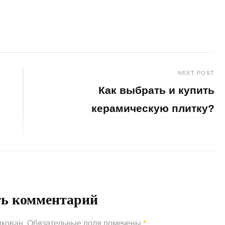
NEXT POST
Как выбрать и купить
керамическую плитку?
Next
Post
ть комментарий
икован.
Обязательные поля помечены
*