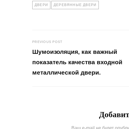
TAGS
ДВЕРИ
ДЕРЕВЯННЫЕ ДВЕРИ
PREVIOUS POST
Навигация
Шумоизоляция, как важный
по
показатель качества входной
металлической двери.
записям
Previous
Post
Добави
Ваш e-mail не будет опубл