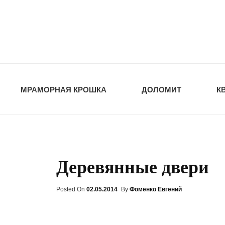
opt-dos
ПРИРОДНЫЕ СТ
МРАМОРНАЯ КРОШКА
ДОЛОМИТ
К
Деревянные двери
Posted On
Posted
02.05.2014
By
Фоменко Евгений
On