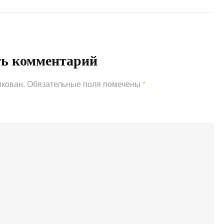
Next
Post
ть комментарий
икован.
Обязательные поля помечены
*