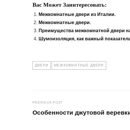
Вас Может Заинтересовать:
Межкомнатные двери из Италии.
Межкомнатные двери.
Преимущества межкомнатной двери на
Шумоизоляция, как важный показатель
TAGS
ДВЕРИ
МЕЖКОМНАТНЫЕ ДВЕРИ
PREVIOUS POST
Навигация
Особенности джутовой веревки
по
Previous
Post