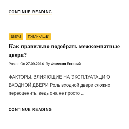
КАК
CONTINUE READING
ВЫБРАТЬ
МЕЖКОМНАТНЫЕ
ДВЕРИ
Categories
ДВЕРИ
ПУБЛИКАЦИИ
Как правильно подобрать межкомнатные
двери?
Posted On
Posted
27.09.2014
By
Фоменко Евгений
On
ФАКТОРЫ, ВЛИЯЮЩИЕ НА ЭКСПЛУАТАЦИЮ
ВХОДНОЙ ДВЕРИ Роль входной двери сложно
переоценить, ведь она не просто ...
КАК
CONTINUE READING
ПРАВИЛЬНО
ПОДОБРАТЬ
МЕЖКОМНАТНЫЕ