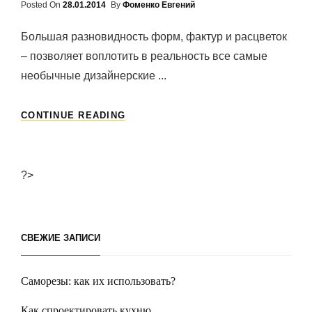
Posted On
Posted
28.01.2014
By
Фоменко Евгений
On
Большая разновидность форм, фактур и расцветок
– позволяет воплотить в реальность все самые
необычные дизайнерские ...
МЕЖКОМНАТНЫЕ
CONTINUE READING
ДВЕРИ
ИЗ
ИТАЛИИ.
?>
СВЕЖИЕ ЗАПИСИ
Саморезы: как их использовать?
Как спроектировать кухню