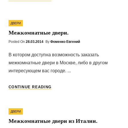
ДВЕРЬ
—
НЕОБХОДИМЫЙ
Categories
И
ДВЕРИ
ВАЖНЫЙ
Межкомнатные двери.
АТРИБУТ
ИНТЕРЬЕРА.
Posted On
Posted
28.03.2014
By
Фоменко Евгений
On
В котором доступна возможность заказать
межкомнатные двери в Москве, либо в другом
интересующем вас городе. ...
МЕЖКОМНАТНЫЕ
CONTINUE READING
ДВЕРИ.
Categories
ДВЕРИ
Межкомнатные двери из Италии.