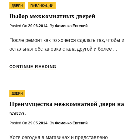
Categories
ДВЕРИ?
ДВЕРИ
ПУБЛИКАЦИИ
Выбор межкомнатных дверей
Posted On
Posted
20.06.2014
By
Фоменко Евгений
On
После ремонт как то хочется сделать так, чтобы и
остальная обстановка стала другой и более ...
ВЫБОР
CONTINUE READING
МЕЖКОМНАТНЫХ
ДВЕРЕЙ
Categories
ДВЕРИ
Преимущества межкомнатной двери на
заказ.
Posted On
Posted
29.05.2014
By
Фоменко Евгений
On
Хотя сегодня в магазинах и представлено