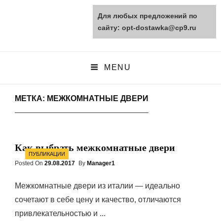
Для любых предложений по
opt-dostawka.ru
сайту: opt-dostawka@cp9.ru
ПРИРОДНЫЕ СТРОЙМАТЕРИАЛЫ
MENU
МЕТКА: МЕЖКОМНАТНЫЕ ДВЕРИ
Как выбрать межкомнатные двери
Categories
ПУБЛИКАЦИИ
Posted On
Posted
29.08.2017
By
Manager1
On
Межкомнатные двери из италии — идеально
сочетают в себе цену и качество, отличаются
привлекательностью и ...