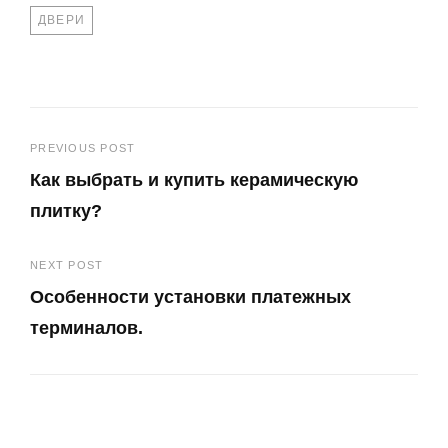
TAGS
ДВЕРИ
Навигация
PREVIOUS POST
Как выбрать и купить керамическую
по
плитку?
записям
Previous
NEXT POST
Post
Особенности установки платежных
терминалов.
Next
Post