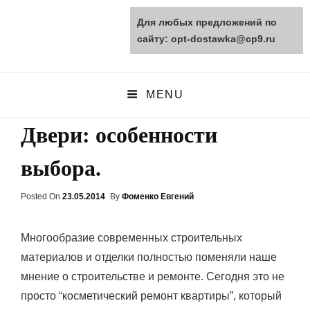
Для любых предложений по
opt-dostawka.ru
сайту: opt-dostawka@cp9.ru
ПРИРОДНЫЕ СТРОЙМАТЕРИАЛЫ
MENU
Двери: особенности
выбора.
Posted On
Posted
23.05.2014
By
Фоменко Евгений
On
Многообразие современных строительных
материалов и отделки полностью поменяли наше
мнение о строительстве и ремонте. Сегодня это не
просто “косметический ремонт квартиры”, который