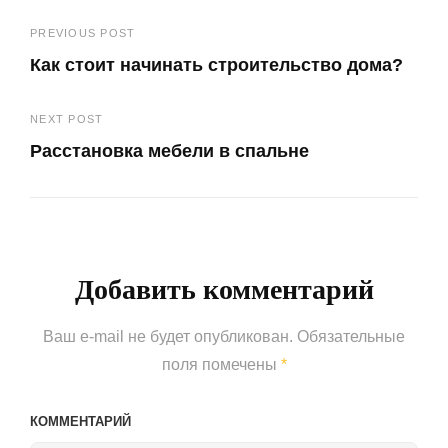
Навигация
PREVIOUS POST
Как стоит начинать строительство дома?
по
Previous
записям
NEXT POST
Post
Расстановка мебели в спальне
Next
Post
Добавить комментарий
Ваш e-mail не будет опубликован.
Обязательные
поля помечены
*
КОММЕНТАРИЙ