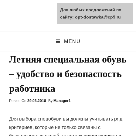
Для любых предложений по
opt-dostawka.ru
сайту: opt-dostawka@cp9.ru
ПРИРОДНЫЕ СТРОЙМАТЕРИАЛЫ
MENU
Летняя специальная обувь
– удобство и безопасность
работника
Posted On
Posted
29.03.2018
By
Manager1
On
Для выбора спецобуви вы должны учитывать ряд
критериев, которые не только связаны с
безопасностью людей, такие как
класс защиты
и