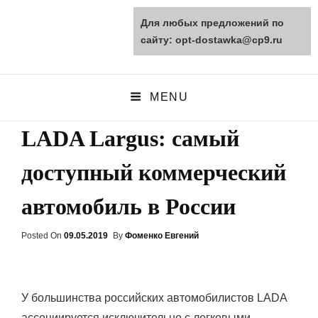
Для любых предложений по
opt-dostawka.ru
сайту: opt-dostawka@cp9.ru
ПРИРОДНЫЕ СТРОЙМАТЕРИАЛЫ
MENU
LADA Largus: самый
доступный коммерческий
автомобиль в России
Posted On
Posted
09.05.2019
By
Фоменко Евгений
On
У большинства российских автомобилистов LADA
ассоциируется исключительно с легковыми