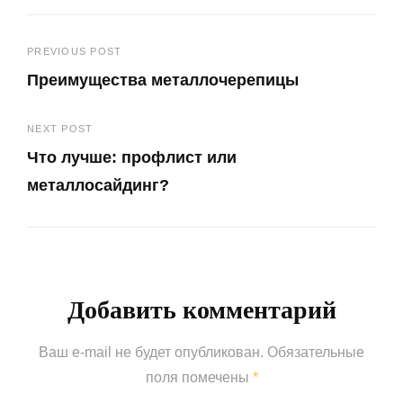
Навигация
PREVIOUS POST
Преимущества металлочерепицы
по
Previous
записям
NEXT POST
Post
Что лучше: профлист или
металлосайдинг?
Next
Post
Добавить комментарий
Ваш e-mail не будет опубликован.
Обязательные
поля помечены
*