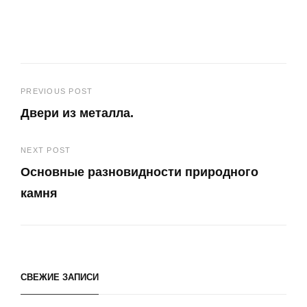
Навигация
PREVIOUS POST
Двери из металла.
по
Previous
записям
NEXT POST
Post
Основные разновидности природного
камня
Next
Post
СВЕЖИЕ ЗАПИСИ