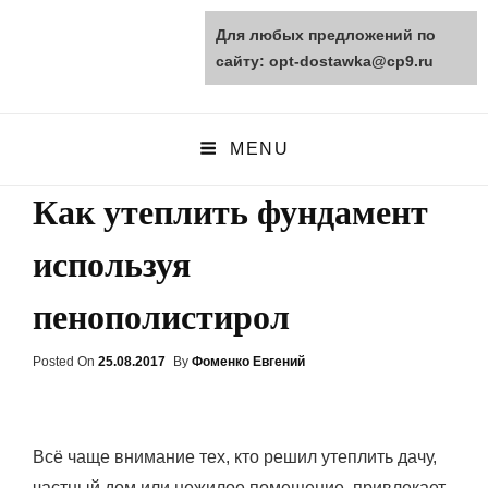
Для любых предложений по
opt-dostawka.ru
сайту: opt-dostawka@cp9.ru
ПРИРОДНЫЕ СТРОЙМАТЕРИАЛЫ
MENU
Как утеплить фундамент
используя
пенополистирол
Posted On
Posted
25.08.2017
By
Фоменко Евгений
On
Всё чаще внимание тех, кто решил утеплить дачу,
частный дом или нежилое помещение, привлекает