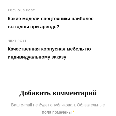
Навигация
PREVIOUS POST
Какие модели спецтехники наиболее
по
выгодны при аренде?
записям
Previous
NEXT POST
Post
Качественная корпусная мебель по
индивидуальному заказу
Next
Post
Добавить комментарий
Ваш e-mail не будет опубликован.
Обязательные
поля помечены
*