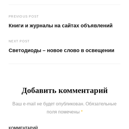
Навигация
PREVIOUS POST
Книги и журналы на сайтах объявлений
по
Previous
записям
NEXT POST
Post
Светодиоды – новое слово в освещении
Next
Post
Добавить комментарий
Ваш e-mail не будет опубликован.
Обязательные
поля помечены
*
КОММЕНТАРИЙ