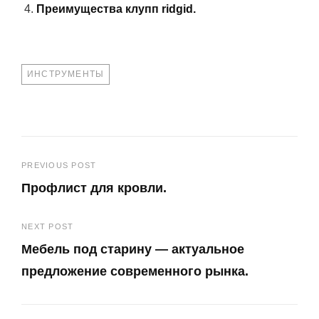
Преимущества клупп ridgid.
TAGS
ИНСТРУМЕНТЫ
Навигация
PREVIOUS POST
Профлист для кровли.
по
Previous
записям
NEXT POST
Post
Мебель под старину — актуальное
предложение современного рынка.
Next
Post