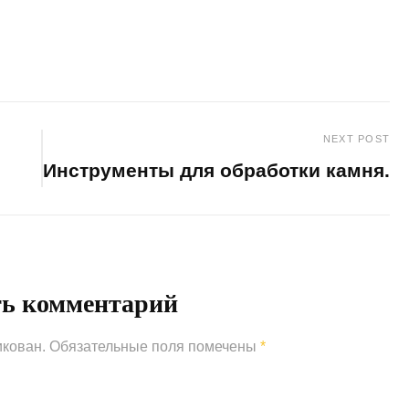
NEXT POST
Инструменты для обработки камня.
Next
Post
ть комментарий
икован.
Обязательные поля помечены
*