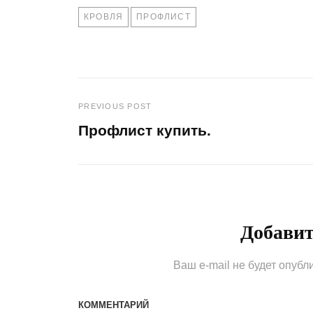
TAGS
КРОВЛЯ
ПРОФЛИСТ
PREVIOUS POST
Навигация
Профлист купить.
по
Previous
Post
записям
Добави
Ваш e-mail не будет опубл
КОММЕНТАРИЙ