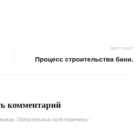
NEXT POST
Процесс строительства бани.
Next
Post
ть комментарий
икован.
Обязательные поля помечены
*