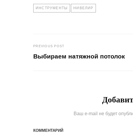
TAGS
ИНСТРУМЕНТЫ
НИВЕЛИР
PREVIOUS POST
Навигация
Выбираем натяжной потолок
по
Previous
Post
записям
Добави
Ваш e-mail не будет опубл
КОММЕНТАРИЙ