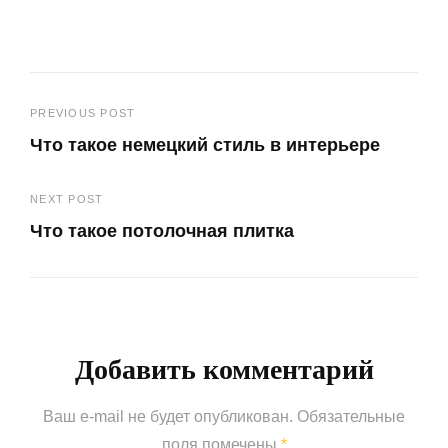
Навигация
PREVIOUS POST
Что такое немецкий стиль в интерьере
по
Previous
записям
NEXT POST
Post
Что такое потолочная плитка
Next
Post
Добавить комментарий
Ваш e-mail не будет опубликован.
Обязательные
поля помечены
*