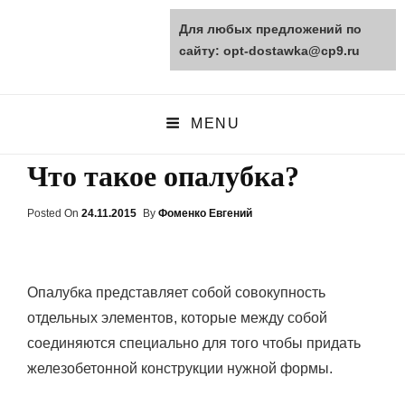
Для любых предложений по
opt-dostawka.ru
сайту: opt-dostawka@cp9.ru
ПРИРОДНЫЕ СТРОЙМАТЕРИАЛЫ
MENU
Что такое опалубка?
Posted On
Posted
24.11.2015
By
Фоменко Евгений
On
Опалубка представляет собой совокупность
отдельных элементов, которые между собой
соединяются специально для того чтобы придать
железобетонной конструкции нужной формы.