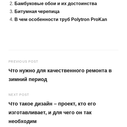
Бамбуковые обои и их достоинства
Битумная черепица
В чем особенности труб Polytron ProKan
Навигация
PREVIOUS POST
Что нужно для качественного ремонта в
по
зимний период
записям
Previous
NEXT POST
Post
Что такое дизайн – проект, кто его
изготавливает, и для чего он так
необходим