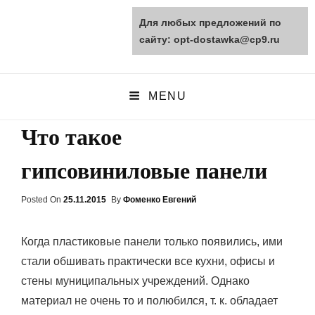
Для любых предложений по
opt-dostawka.ru
сайту: opt-dostawka@cp9.ru
ПРИРОДНЫЕ СТРОЙМАТЕРИАЛЫ
MENU
Что такое
гипсовиниловые панели
Posted On
Posted
25.11.2015
By
Фоменко Евгений
On
Когда пластиковые панели только появились, ими
стали обшивать практически все кухни, офисы и
стены муниципальных учреждений. Однако
материал не очень то и полюбился, т. к. обладает