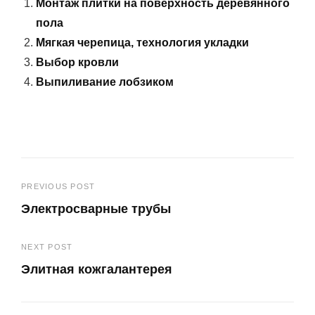
Монтаж плитки на поверхность деревянного
пола
Мягкая черепица, технология укладки
Выбор кровли
Выпиливание лобзиком
Навигация
PREVIOUS POST
Электросварные трубы
по
Previous
записям
NEXT POST
Post
Элитная кожгалантерея
Next
Post