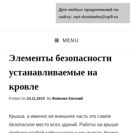
Для любых предложений по
opt-dostawka.ru
сайту: opt-dostawka@cp9.ru
ПРИРОДНЫЕ СТРОЙМАТЕРИАЛЫ
MENU
Элементы безопасности
устанавливаемые на
кровле
Posted On
Posted
24.11.2015
By
Фоменко Евгений
On
Крыша, а именно ее внешняя часть это самое
безопасное место всех зданий. Работы на крыше
требуют особой собранности и опытности. Кроме