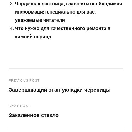
Чердачная лестница, главная и необходимая
информация специально для вас,
уважаемые читатели
Что нужно для качественного ремонта в
зимний период
Навигация
PREVIOUS POST
Завершающий этап укладки черепицы
по
Previous
записям
NEXT POST
Post
Закаленное стекло
Next