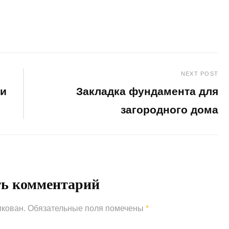
NEXT POST
ии
Закладка фундамента для
загородного дома
Next
Post
ть комментарий
икован.
Обязательные поля помечены
*