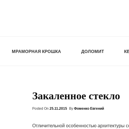
opt-dos
ПРИРОДНЫЕ СТ
МРАМОРНАЯ КРОШКА
ДОЛОМИТ
К
Закаленное стекло
Posted On
Posted
25.11.2015
By
Фоменко Евгений
On
Отличительной особенностью архитектуры 