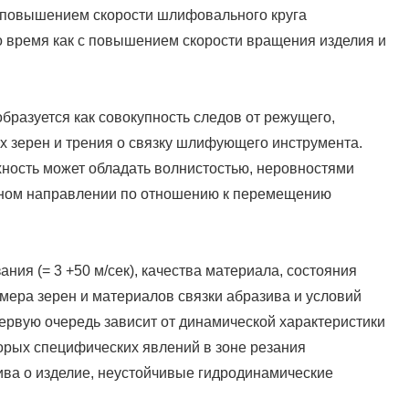
 повышением скорости шлифовального круга
о время как с повышением скорости вращения изделия и
разуется как совокупность следов от режущего,
х зерен и трения о связку шлифующего инструмента.
ность может обладать волнистостью, неровностями
ьном направлении по отношению к перемещению
ния (= 3 +50 м/сек), качества материала, состояния
змера зерен и материалов связки абразива и условий
первую очередь зависит от динамической характеристики
орых специфических явлений в зоне резания
ива о изделие, неустойчивые гидродинамические