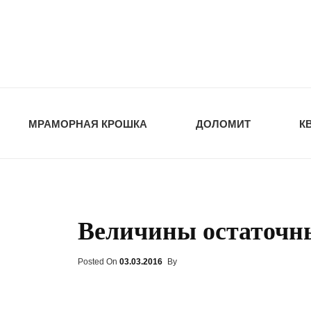
opt-dos
ПРИРОДНЫЕ СТ
МРАМОРНАЯ КРОШКА
ДОЛОМИТ
К
Величины остаточн
Posted On
Posted
03.03.2016
By
On