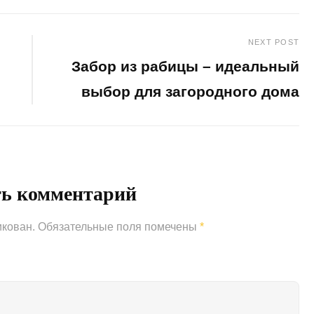
NEXT POST
Забор из рабицы – идеальный
выбор для загородного дома
Next
Post
ть комментарий
икован.
Обязательные поля помечены
*