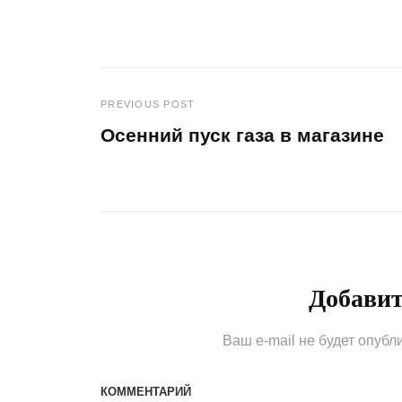
PREVIOUS POST
Навигация
Осенний пуск газа в магазине
по
Previous
Post
записям
Добави
Ваш e-mail не будет опубл
КОММЕНТАРИЙ