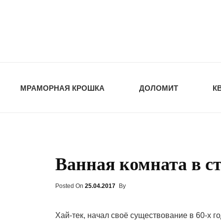
opt-dos
ПРИРОДНЫЕ СТ
МРАМОРНАЯ КРОШКА
ДОЛОМИТ
К
Ванная комната в ст
Posted On
Posted
25.04.2017
By
On
Хай-тек, начал своё существование в 60-х го