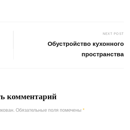
NEXT POST
Обустройство кухонного
пространства
Next
Post
ть комментарий
икован.
Обязательные поля помечены
*