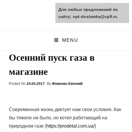
Для любых предложений по
opt-dostawka.ru
сайту: opt-dostawka@cp9.ru
ПРИРОДНЫЕ СТРОЙМАТЕРИАЛЫ
MENU
Осенний пуск газа в
магазине
Posted On
Posted
24.04.2017
By
Фоменко Евгений
On
Современная жизнь диктует нам свои условия. Как
бы тяжело ни было, но котел работающий на
природном газе (
https://prodetal.com.ua/
)