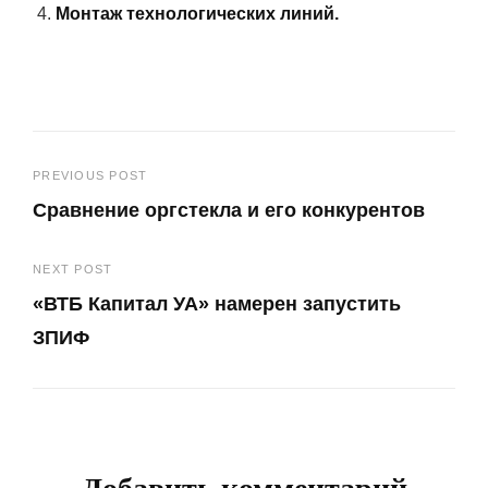
Монтаж технологических линий.
Навигация
PREVIOUS POST
Сравнение оргстекла и его конкурентов
по
Previous
записям
NEXT POST
Post
«ВТБ Капитал УА» намерен запустить
ЗПИФ
Next
Post