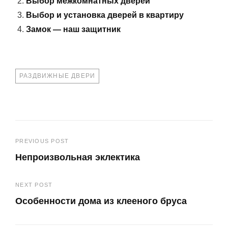
Выбор межкомнатных дверей
Выбор и установка дверей в квартиру
Замок — наш защитник
TAGS
РАЗДВИЖНЫЕ ДВЕРИ
Навигация
PREVIOUS POST
Непроизвольная эклектика
по
Previous
записям
NEXT POST
Post
Особенности дома из клееного бруса
Next