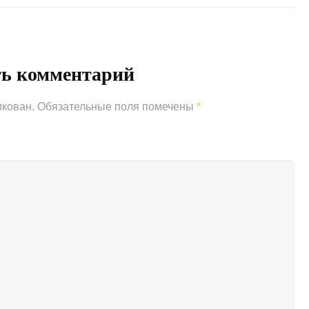
Post
ть комментарий
икован.
Обязательные поля помечены
*