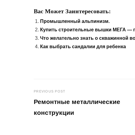
Вас Может Заинтересовать:
Промышленный альпинизм.
Купить строительные вышки МЕГА — 
Что желательно знать о скважинной в
Как выбрать сандалии для ребенка
PREVIOUS POST
Навигация
Ремонтные металлические
по
конструкции
Previous
записям
Post