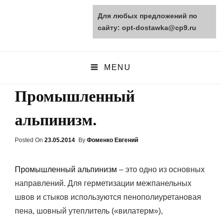
Для любых предложений по
opt-dostawka.ru
сайту: opt-dostawka@cp9.ru
ПРИРОДНЫЕ СТРОЙМАТЕРИАЛЫ
MENU
Промышленный
альпинизм.
Posted On
Posted
23.05.2014
By
Фоменко Евгений
On
Промышленный альпинизм
– это одно из основных
направлений. Для герметизации межпанельных
швов и стыков используются пенополиуретановая
пена, шовный утеплитель («вилатерм»),