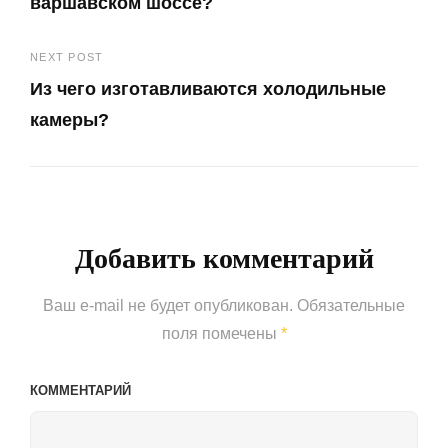
варшавском шоссе?
записям
Previous
NEXT POST
Post
Из чего изготавливаются холодильные
камеры?
Next
Post
Добавить комментарий
Ваш e-mail не будет опубликован.
Обязательные
поля помечены
*
КОММЕНТАРИЙ