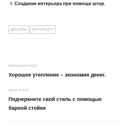
Создание интерьера при помощи штор.
TAGS
ДИЗАЙН
ИНТЕРЬЕР
Навигация
PREVIOUS POST
Хорошее утепление – экономия денег.
по
Previous
записям
NEXT POST
Post
Подчеркните свой стиль с помощью
барной стойки
Next
Post