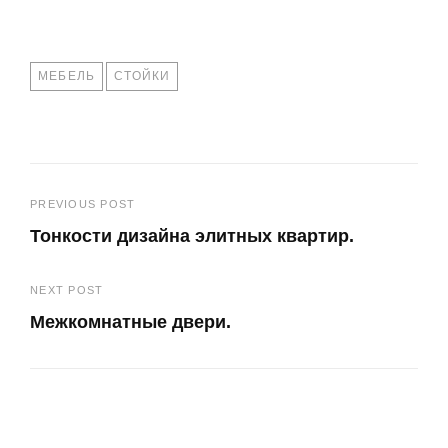
TAGS
МЕБЕЛЬ
СТОЙКИ
Навигация
PREVIOUS POST
Тонкости дизайна элитных квартир.
по
Previous
записям
NEXT POST
Post
Межкомнатные двери.
Next
Post