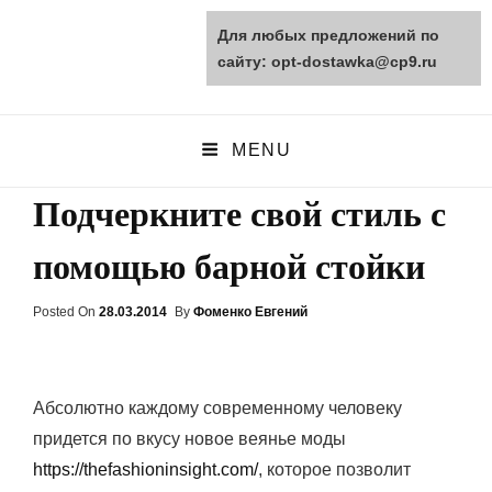
Для любых предложений по
opt-dostawka.ru
сайту: opt-dostawka@cp9.ru
ПРИРОДНЫЕ СТРОЙМАТЕРИАЛЫ
MENU
Подчеркните свой стиль с
помощью барной стойки
Posted On
Posted
28.03.2014
By
Фоменко Евгений
On
Абсолютно каждому современному человеку
придется по вкусу новое веянье моды
https://thefashioninsight.com/
, которое позволит