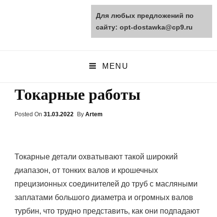
Для любых предложений по
opt-dostawka.ru
сайту: opt-dostawka@cp9.ru
ПРИРОДНЫЕ СТРОЙМАТЕРИАЛЫ
MENU
Токарные работы
Posted On
Posted
31.03.2022
By
Artem
On
Токарные детали охватывают такой широкий
диапазон, от тонких валов и крошечных
прецизионных соединителей до труб с масляными
заплатами большого диаметра и огромных валов
турбин, что трудно представить, как они подпадают