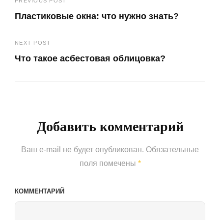
Навигация
PREVIOUS POST
Пластиковые окна: что нужно знать?
по
Previous
записям
NEXT POST
Post
Что такое асбестовая облицовка?
Next
Post
Добавить комментарий
Ваш e-mail не будет опубликован.
Обязательные
поля помечены
*
КОММЕНТАРИЙ