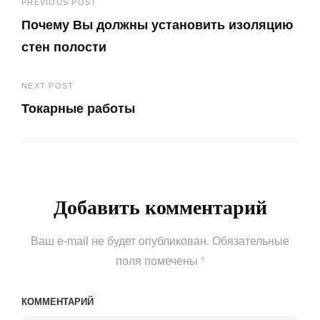
Навигация
PREVIOUS POST
Почему Вы должны установить изоляцию
по
стен полости
записям
Previous
NEXT POST
Post
Токарные работы
Next
Post
Добавить комментарий
Ваш e-mail не будет опубликован.
Обязательные
поля помечены
*
КОММЕНТАРИЙ